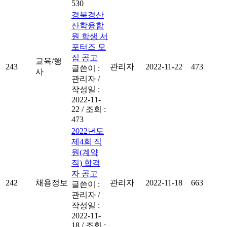
530
경북경산
산학융합
원 학생 서
포터즈 모
집 공고
교육/행
243
관리자
2022-11-22
473
글쓴이 :
사
관리자
/
작성일 :
2022-11-
22
/
조회 :
473
2022년도
제4회 직
원(계약
직) 합격
자 공고
242
채용정보
관리자
2022-11-18
663
글쓴이 :
관리자
/
작성일 :
2022-11-
18
/
조회 :