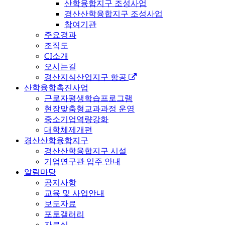
산학융합지구 조성사업
경산산학융합지구 조성사업
참여기관
주요경과
조직도
CI소개
오시는길
경산지식산업지구 항공
산학융합촉진사업
근로자평생학습프로그램
현장맞춤형교과과정 운영
중소기업역량강화
대학체제개편
경산산학융합지구
경산산학융합지구 시설
기업연구관 입주 안내
알림마당
공지사항
교육 및 사업안내
보도자료
포토갤러리
자료실