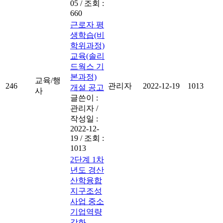
05
/
조회 :
660
근로자 평
생학습(비
학위과정)
교육(솔리
드웍스 기
본과정)
교육/행
246
관리자
2022-12-19
1013
개설 공고
사
글쓴이 :
관리자
/
작성일 :
2022-12-
19
/
조회 :
1013
2단계 1차
년도 경산
산학융합
지구조성
사업 중소
기업역량
강화