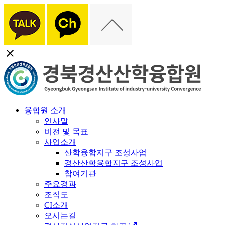
close
융합원 소개
인사말
비전 및 목표
사업소개
산학융합지구 조성사업
경산산학융합지구 조성사업
참여기관
주요경과
조직도
CI소개
오시는길