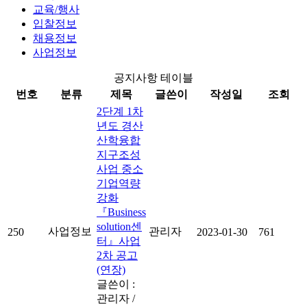
교육/행사
입찰정보
채용정보
사업정보
공지사항 테이블
번호
분류
제목
글쓴이
작성일
조회
2단계 1차
년도 경산
산학융합
지구조성
사업 중소
기업역량
강화
『Business
solution센
사업정보
관리자
250
2023-01-30
761
터』사업
2차 공고
(연장)
글쓴이 :
관리자
/