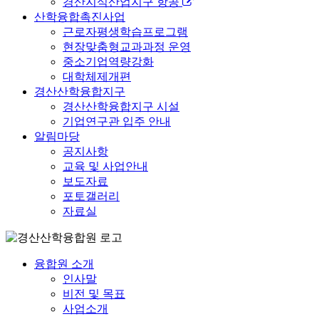
경산지식산업지구 항공
산학융합촉진사업
근로자평생학습프로그램
현장맞춤형교과과정 운영
중소기업역량강화
대학체제개편
경산산학융합지구
경산산학융합지구 시설
기업연구관 입주 안내
알림마당
공지사항
교육 및 사업안내
보도자료
포토갤러리
자료실
융합원 소개
인사말
비전 및 목표
사업소개