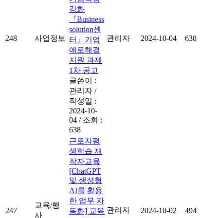
강화
『Business
solution센
248
사업정보
관리자
2024-10-04
638
터』기업
애로해결
지원 과제
1차 공고
글쓴이 :
관리자
/
작성일 :
2024-10-
04
/
조회 :
638
근로자평
생학습 재
작자교육
[ChatGPT
및 생성형
AI를 활용
한 업무 자
교육/행
관리자
247
2024-10-02
494
동화] 교육
사