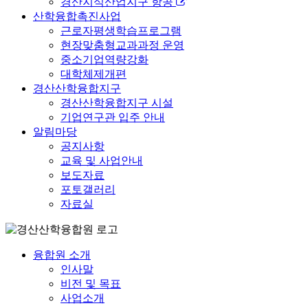
경산지식산업지구 항공
산학융합촉진사업
근로자평생학습프로그램
현장맞춤형교과과정 운영
중소기업역량강화
대학체제개편
경산산학융합지구
경산산학융합지구 시설
기업연구관 입주 안내
알림마당
공지사항
교육 및 사업안내
보도자료
포토갤러리
자료실
융합원 소개
인사말
비전 및 목표
사업소개