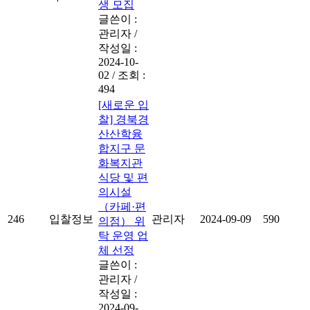
생 모집
글쓴이 :
관리자
/
작성일 :
2024-10-
02
/
조회 :
494
[새로운 입
찰] 경북경
산산학융
합지구 문
화복지관
식당 및 편
의시설
（카페·편
246
입찰정보
관리자
2024-09-09
590
의점） 위
탁 운영 업
체 선정
글쓴이 :
관리자
/
작성일 :
2024-09-