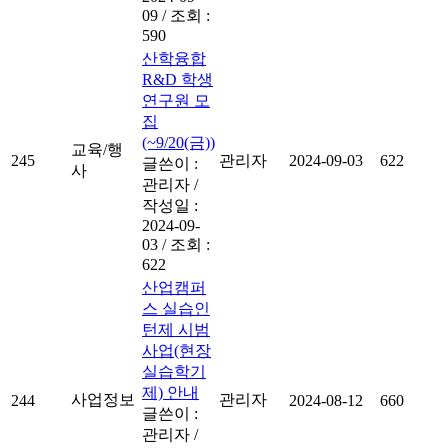
09
/
조회 :
590
산학융합
R&D 학생
연구원 모
집
(~9/20(금))
교육/행
245
관리자
2024-09-03
622
글쓴이 :
사
관리자
/
작성일 :
2024-09-
03
/
조회 :
622
산업캠퍼
스 실습인
턴제 시범
사업(현장
실습학기
제) 안내
사업정보
관리자
244
2024-08-12
660
글쓴이 :
관리자
/