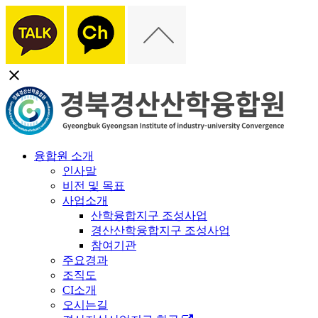
close
융합원 소개
인사말
비전 및 목표
사업소개
산학융합지구 조성사업
경산산학융합지구 조성사업
참여기관
주요경과
조직도
CI소개
오시는길