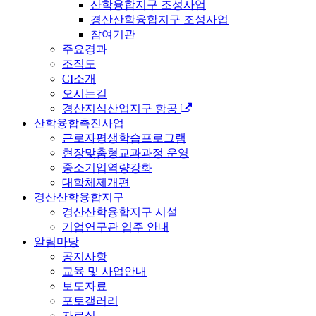
산학융합지구 조성사업
경산산학융합지구 조성사업
참여기관
주요경과
조직도
CI소개
오시는길
경산지식산업지구 항공
산학융합촉진사업
근로자평생학습프로그램
현장맞춤형교과과정 운영
중소기업역량강화
대학체제개편
경산산학융합지구
경산산학융합지구 시설
기업연구관 입주 안내
알림마당
공지사항
교육 및 사업안내
보도자료
포토갤러리
자료실