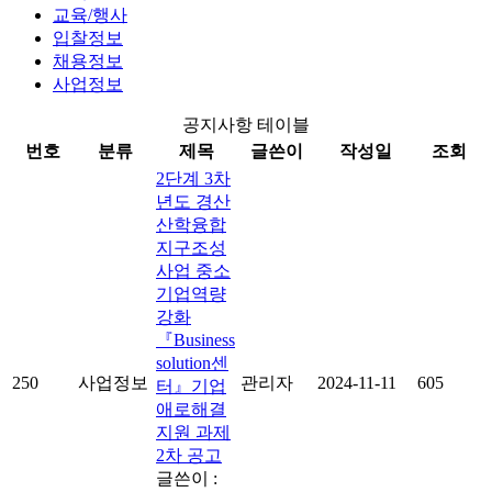
교육/행사
입찰정보
채용정보
사업정보
공지사항 테이블
번호
분류
제목
글쓴이
작성일
조회
2단계 3차
년도 경산
산학융합
지구조성
사업 중소
기업역량
강화
『Business
solution센
250
사업정보
관리자
2024-11-11
605
터』기업
애로해결
지원 과제
2차 공고
글쓴이 :