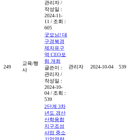
관리자
/
작성일 :
2024-11-
11
/
조회 :
605
굿모닝! 대
구경북경
제자유구
역 CEO포
럼 개최
교육/행
249
관리자
2024-10-04
539
글쓴이 :
사
관리자
/
작성일 :
2024-10-
04
/
조회 :
539
2단계 3차
년도 경산
산학융합
지구조성
사업 중소
기업역량