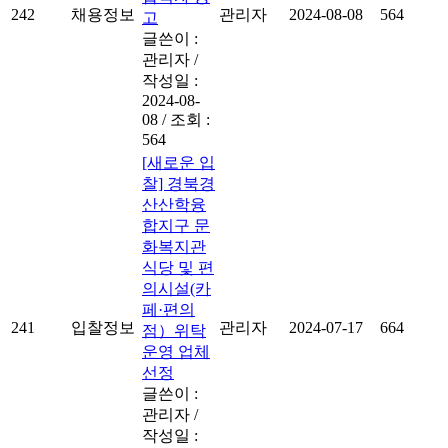
242
채용정보
관리자
2024-08-08
564
고
글쓴이 :
관리자
/
작성일 :
2024-08-
08
/
조회 :
564
[새로운 입
찰] 경북경
산산학융
합지구 문
화복지관
식당 및 편
의시설(카
페·편의
241
입찰정보
관리자
2024-07-17
664
점）위탁
운영 업체
선정
글쓴이 :
관리자
/
작성일 :