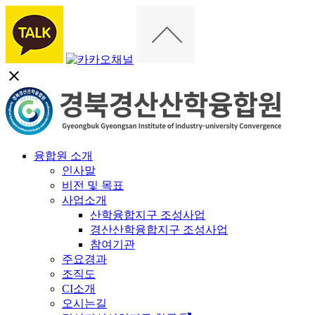
close
융합원 소개
인사말
비전 및 목표
사업소개
산학융합지구 조성사업
경산산학융합지구 조성사업
참여기관
주요경과
조직도
CI소개
오시는길