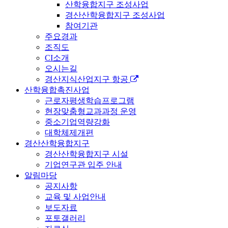
산학융합지구 조성사업
경산산학융합지구 조성사업
참여기관
주요경과
조직도
CI소개
오시는길
경산지식산업지구 항공
산학융합촉진사업
근로자평생학습프로그램
현장맞춤형교과과정 운영
중소기업역량강화
대학체제개편
경산산학융합지구
경산산학융합지구 시설
기업연구관 입주 안내
알림마당
공지사항
교육 및 사업안내
보도자료
포토갤러리