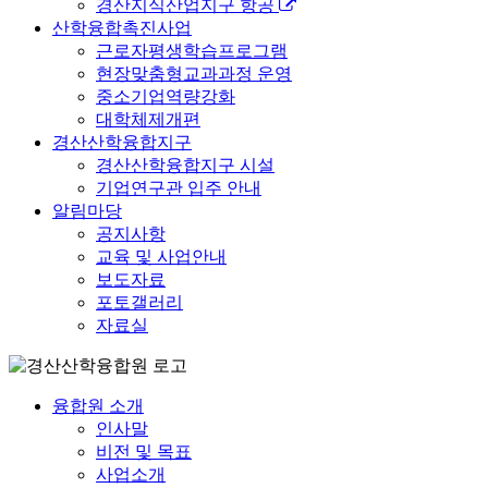
경산지식산업지구 항공
산학융합촉진사업
근로자평생학습프로그램
현장맞춤형교과과정 운영
중소기업역량강화
대학체제개편
경산산학융합지구
경산산학융합지구 시설
기업연구관 입주 안내
알림마당
공지사항
교육 및 사업안내
보도자료
포토갤러리
자료실
융합원 소개
인사말
비전 및 목표
사업소개