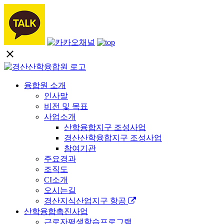
close
융합원 소개
인사말
비전 및 목표
사업소개
산학융합지구 조성사업
경산산학융합지구 조성사업
참여기관
주요경과
조직도
CI소개
오시는길
경산지식산업지구 항공
산학융합촉진사업
근로자평생학습프로그램