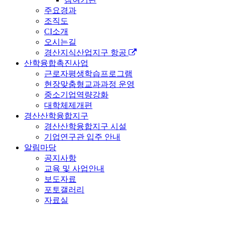
주요경과
조직도
CI소개
오시는길
경산지식산업지구 항공
산학융합촉진사업
근로자평생학습프로그램
현장맞춤형교과과정 운영
중소기업역량강화
대학체제개편
경산산학융합지구
경산산학융합지구 시설
기업연구관 입주 안내
알림마당
공지사항
교육 및 사업안내
보도자료
포토갤러리
자료실