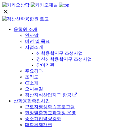
close
융합원 소개
인사말
비전 및 목표
사업소개
산학융합지구 조성사업
경산산학융합지구 조성사업
참여기관
주요경과
조직도
CI소개
오시는길
경산지식산업지구 항공
산학융합촉진사업
근로자평생학습프로그램
현장맞춤형교과과정 운영
중소기업역량강화
대학체제개편