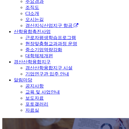
주요경과
조직도
CI소개
오시는길
경산지식산업지구 항공
산학융합촉진사업
근로자평생학습프로그램
현장맞춤형교과과정 운영
중소기업역량강화
대학체제개편
경산산학융합지구
경산산학융합지구 시설
기업연구관 입주 안내
알림마당
공지사항
교육 및 사업안내
보도자료
포토갤러리
자료실