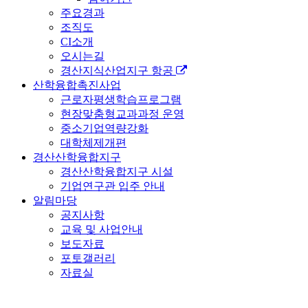
주요경과
조직도
CI소개
오시는길
경산지식산업지구 항공
산학융합촉진사업
근로자평생학습프로그램
현장맞춤형교과과정 운영
중소기업역량강화
대학체제개편
경산산학융합지구
경산산학융합지구 시설
기업연구관 입주 안내
알림마당
공지사항
교육 및 사업안내
보도자료
포토갤러리
자료실