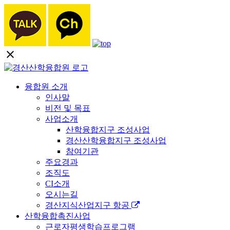
close
융합원 소개
인사말
비전 및 목표
사업소개
산학융합지구 조성사업
경산산학융합지구 조성사업
참여기관
주요경과
조직도
CI소개
오시는길
경산지식산업지구 항공
산학융합촉진사업
근로자평생학습프로그램