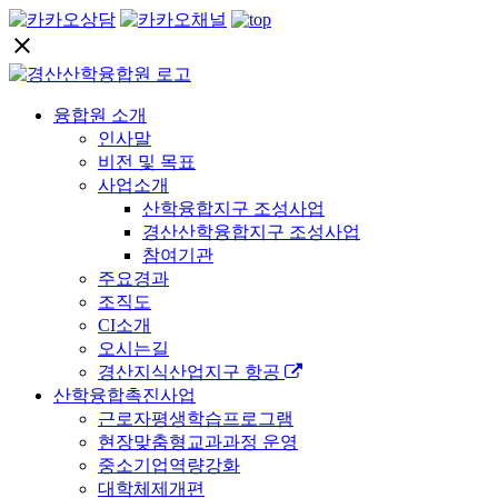
close
융합원 소개
인사말
비전 및 목표
사업소개
산학융합지구 조성사업
경산산학융합지구 조성사업
참여기관
주요경과
조직도
CI소개
오시는길
경산지식산업지구 항공
산학융합촉진사업
근로자평생학습프로그램
현장맞춤형교과과정 운영
중소기업역량강화
대학체제개편