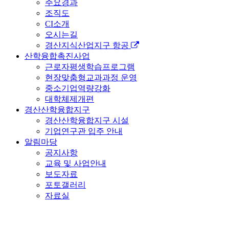
주요경과
조직도
CI소개
오시는길
경산지식산업지구 항공
산학융합촉진사업
근로자평생학습프로그램
현장맞춤형교과과정 운영
중소기업역량강화
대학체제개편
경산산학융합지구
경산산학융합지구 시설
기업연구관 입주 안내
알림마당
공지사항
교육 및 사업안내
보도자료
포토갤러리
자료실