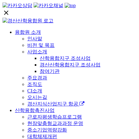
close
융합원 소개
인사말
비전 및 목표
사업소개
산학융합지구 조성사업
경산산학융합지구 조성사업
참여기관
주요경과
조직도
CI소개
오시는길
경산지식산업지구 항공
산학융합촉진사업
근로자평생학습프로그램
현장맞춤형교과과정 운영
중소기업역량강화
대학체제개편