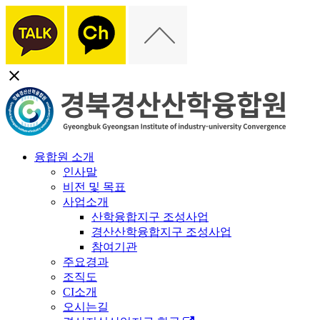
close
융합원 소개
인사말
비전 및 목표
사업소개
산학융합지구 조성사업
경산산학융합지구 조성사업
참여기관
주요경과
조직도
CI소개
오시는길