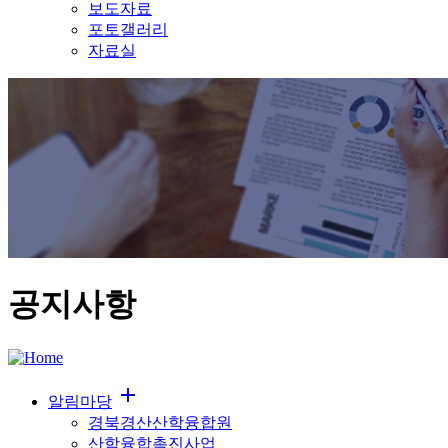
보도자료
포토갤러리
자료실
공지사항
add
알림마당
경북경산산학융합원
산학융합촉진사업