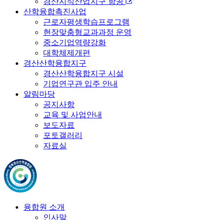
경산지식산업지구 항공
산학융합촉진사업
근로자평생학습프로그램
현장맞춤형교과과정 운영
중소기업역량강화
대학체제개편
경산산학융합지구
경산산학융합지구 시설
기업연구관 입주 안내
알림마당
공지사항
교육 및 사업안내
보도자료
포토갤러리
자료실
융합원 소개
인사말