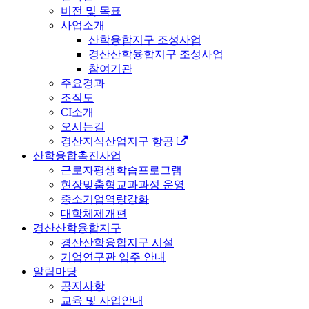
비전 및 목표
사업소개
산학융합지구 조성사업
경산산학융합지구 조성사업
참여기관
주요경과
조직도
CI소개
오시는길
경산지식산업지구 항공
산학융합촉진사업
근로자평생학습프로그램
현장맞춤형교과과정 운영
중소기업역량강화
대학체제개편
경산산학융합지구
경산산학융합지구 시설
기업연구관 입주 안내
알림마당
공지사항
교육 및 사업안내